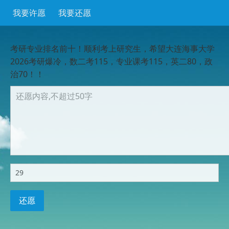
我要许愿
我要还愿
考研专业排名前十！顺利考上研究生，希望大连海事大学
2026考研爆冷，数二考115，专业课考115，英二80，政
治70！！
还愿