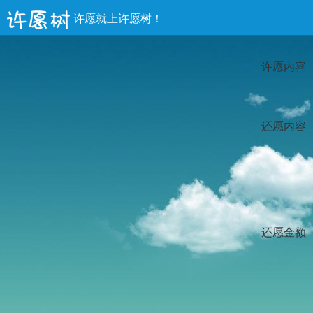
许愿就上许愿树！
许愿内容
还愿内容
还愿金额