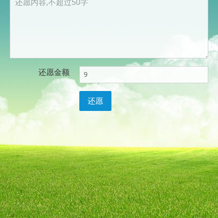
还愿金额
还愿