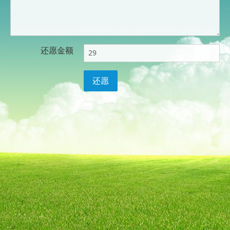
还愿金额
还愿