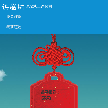
许愿就上许愿树！
我要许愿
我要还愿
很灵很灵！
[还原]