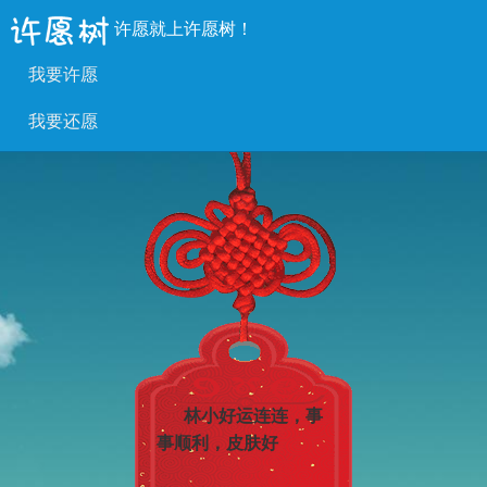
许愿就上许愿树！
我要许愿
我要还愿
林小好运连连，事
事顺利，皮肤好