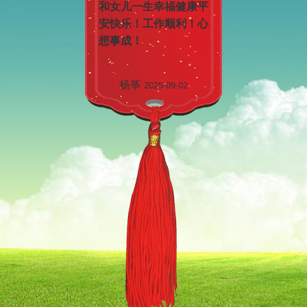
和女儿一生幸福健康平
安快乐！工作顺利！心
想事成！
杨筝
2025-09-02