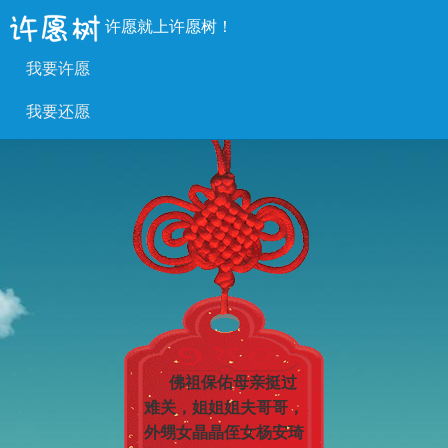
许愿就上许愿树！
我要许愿
我要还愿
佛祖保佑母亲挺过
难关，姐姐姐夫哥哥，
外甥女晶晶侄女杨安琦